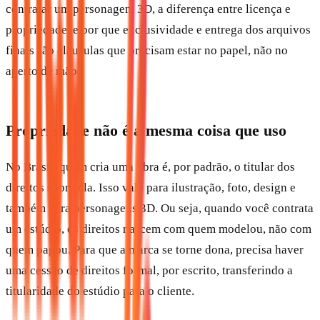
contratar um personagem 3D, a diferença entre licença e
propriedade, e por que exclusividade e entrega dos arquivos
finais são cláusulas que precisam estar no papel, não no
aperto de mão.
Propriedade não é a mesma coisa que uso
No Brasil, quem cria uma obra é, por padrão, o titular dos
direitos sobre ela. Isso vale para ilustração, foto, design e
também para personagens 3D. Ou seja, quando você contrata
um estúdio, os direitos nascem com quem modelou, não com
quem pagou. Para que a marca se torne dona, precisa haver
uma cessão de direitos formal, por escrito, transferindo a
titularidade do estúdio para o cliente.