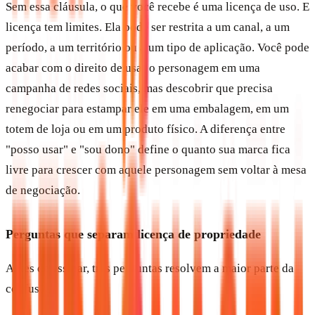
Sem essa cláusula, o que você recebe é uma licença de uso. E
licença tem limites. Ela pode ser restrita a um canal, a um
período, a um território ou a um tipo de aplicação. Você pode
acabar com o direito de usar o personagem em uma
campanha de redes sociais, mas descobrir que precisa
renegociar para estampar ele em uma embalagem, em um
totem de loja ou em um produto físico. A diferença entre
"posso usar" e "sou dono" define o quanto sua marca fica
livre para crescer com aquele personagem sem voltar à mesa
de negociação.
Perguntas que separam licença de propriedade
Antes de assinar, três perguntas resolvem a maior parte da
confusão: