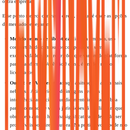
outra empresa.
Esse ponto merece contraste direto, porque é onde as opções
do mercado se separam:
Modelo pronto de biblioteca:
licença limitada, uso
compartilhado com outros compradores, sem
exclusividade e com restrições que variam de plataforma
para plataforma. Você não é dono, é um dos muitos
licenciados.
Output de IA generativa:
aqui a situação é ainda mais
nebulosa. A titularidade de imagens geradas por
inteligência artificial é juridicamente incerta em boa
parte do mundo, e várias jurisdições já sinalizaram que
obras sem autoria humana significativa podem não ser
protegíveis por direito autoral. Na prática, você pode não