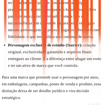
ter como impedir que um concorrente use algo
praticamente idêntico, porque não há um titular claro
para reivindicar exclusividade. Some a isso a
inconsistência: um output de IA raramente entrega o
mesmo personagem em poses e ângulos diferentes com
fidelidade, o que inviabiliza uso contínuo de marca.
Personagem exclusivo de estúdio (Starter):
criação
original, exclusividade garantida e arquivos finais
entregues ao cliente. É a diferença entre alugar um rosto
e ter um ativo de marca que você controla.
Para uma marca que pretende usar o personagem por anos,
em embalagens, campanhas, ponto de venda e produto, essa
distinção deixa de ser detalhe jurídico e vira decisão
estratégica.