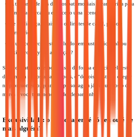
A titularidade dos direitos patrimoniais é transferida para
a minha marca, ou eu recebo uma licença?
Se for licença, quais são os limites de canal, prazo e
território?
O uso comercial está incluído sem custo adicional, ou
existe royalty por aplicação?
Se o contrato não responde isso de forma explícita, ele está
deixando a resposta para depois, e "depois" costuma chegar
no pior momento, quando o personagem já virou o rosto da
marca e você tem menos poder de barganha.
Exclusividade: o personagem é só seu ou é de
mais alguém?