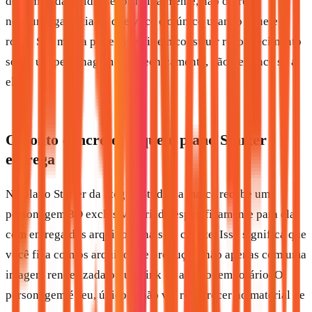
determinadas mídias e, principalmente, não oferece
nenhuma garantia de que você é o único usando aquele
rosto. Sua marca pode investir em construir reconhecimento
sobre um personagem que, tecnicamente, não pertence só a
ela.
O ponto concreto: o que o plano Starter
entrega
No plano Starter da Stegun Studio, a marca recebe um
personagem 3D exclusivo, criado especificamente para ela,
com entrega dos arquivos finais ao cliente. Isso significa que
você fica com os arquivos de produção, não apenas com uma
imagem renderizada ou um link de acesso temporário. O
personagem é seu, único, e não vai reaparecer no material de