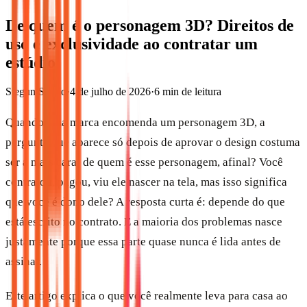
De quem é o personagem 3D? Direitos de
uso e exclusividade ao contratar um
estúdio
Stegun Studio
·
4 de julho de 2026
·
6
min de leitura
Quando uma marca encomenda um personagem 3D, a
pergunta que aparece só depois de aprovar o design costuma
ser a mais cara: de quem é esse personagem, afinal? Você
contratou, pagou, viu ele nascer na tela, mas isso significa
que você é dono dele? A resposta curta é: depende do que
está escrito no contrato. E a maioria dos problemas nasce
justamente porque essa parte quase nunca é lida antes de
assinar.
Este artigo explica o que você realmente leva para casa ao