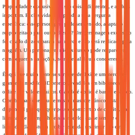
Propriedade e exclusividade são coisas diferentes, e as duas
importam. Exclusividade responde a uma pergunta
específica: esse personagem pode ser vendido, adaptado ou
reaproveitado para outro cliente? Um personagem exclusivo
foi criado do zero para a sua marca e não será replicado para
ninguém. Um personagem não exclusivo pode reaparecer,
com pequenas variações, no material de um concorrente.
É aqui que muita gente se surpreende. Existe um mercado
grande de modelos 3D prontos, vendidos em bibliotecas
online por valores baixos. O apelo é óbvio: é barato e rápido.
O problema é que aquele mesmo mascote "único" está
disponível para qualquer pessoa com cartão de crédito, e a
licença que acompanha esses modelos quase sempre é
limitada. Ela costuma proibir revenda, restringir uso em